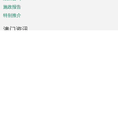
施政报告
特别推介
澳门资讯
天气
交通
公众假期
文娱康体
城市资讯
澳门便览
统计数字
公布告示
新闻