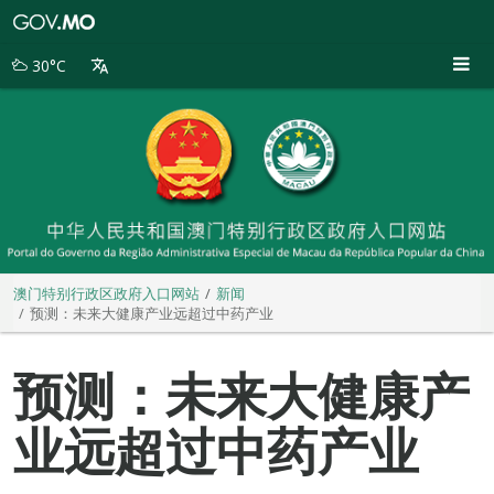
澳
门
特
30°C
别
行
政
区
政
府
入
口
网
站
澳门特别行政区政府入口网站
新闻
预测：未来大健康产业远超过中药产业
预测：未来大健康产
业远超过中药产业