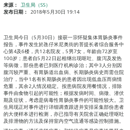
来源：
卫生局（SS）
发布日期：
2018年5月30日 19:14
卫生局今日（5月30日）接获一宗怀疑集体胃肠炎事件
报告，事件发生於氹仔米尼奥街的菩提长者综合服务中
心第4及6楼，共12名院友，5男7女，年龄由72岁至
100岁；患者自5月22日起相继出现呕吐、腹泻及发热
等病徵，部份患者已到医疗机构诊治；其中3人分别因
腹泻较严重、有胃肠道出血病、长期肠炎病史而需住院
治疗，当中1名有长期肠炎的患者因出现低血压而病情
危重，其余2人情况稳定。按患病院友用餐情况，排除
事件由食物引起的可能性；根据发病时间、病徵、潜伏
期及症状，考虑是病毒性胃肠炎事件的可能性较大。卫
生局现正对事件进行详细调查跟进并安排采集部份患者
的大便样本进行检测，亦已指导有关院舍正确处理呕吐
及排泄物的方法及保持室内空气流通等感染控制措施。