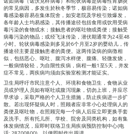
诺如病毒（诺沃克样病毒）和轮状病毒是病毒性胃肠炎
的常见病因，多发生於秋冬季节，极容易传染；诺如病
毒感染极容易在集体院舍，如安老院及学校引致爆发，
各年龄人士均易感染，其传播途径包括食用或饮用受病
毒污染的食物或水；接触患者的呕吐物或粪便；接触受
病毒污染的物品；或经飞沫传染，潜伏期通常为24至48
小时。轮状病毒感染则多见於6个月至2岁的婴幼儿，传
播途径主要是接触患者的粪便。这两传染病的病徴相
似，包括恶心、呕吐、腹泻水样便、腹痛、轻微发烧，
一般病情较轻，为自限性疾病，病程一般1至5天，并发
症不常见，两疾病均须由实验室检测才能证实。
卫生局呼吁市民注意个人、环境和食物卫生，食物从业
员或护理人员如有呕吐或腹泻现象，切勿上班，并应尽
早求诊，采取严格的个人卫生措施，防止疾病进一步扩
散。若出现怀疑病人时，照顾者应非常小心处理病人的
粪便及呕吐物，在照顾完每一个病人后应立即更换手套
及洗手。所有托儿所、学校、院舍及同类机构，如有集
体发病情况，应即时联络卫生局疾病预防控制中心(电
话: 28700800)，以便即时作出跟进。