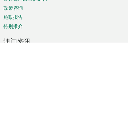
单
政策咨询
施政报告
特别推介
澳门资讯
天气
交通
公众假期
文娱康体
城市资讯
澳门便览
统计数字
公布告示