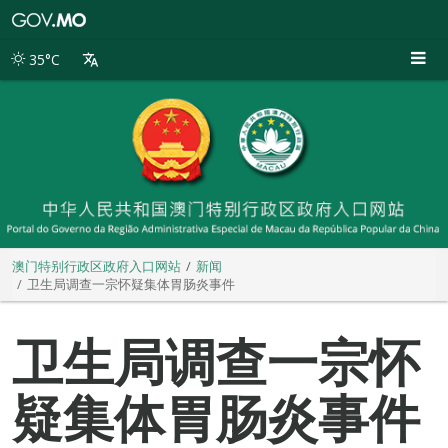
澳
门
特
35°C
别
行
政
区
政
府
入
口
网
站
澳门特别行政区政府入口网站
新闻
卫生局调查一宗怀疑集体胃肠炎事件
卫生局调查一宗怀
疑集体胃肠炎事件