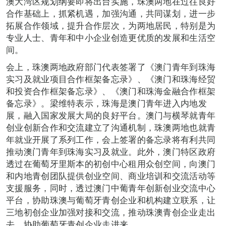
澳大湾区规划纲要即将出台实施，珠澳两地在过往良好
合作基础上，抓紧机遇，加强沟通，共同谋划，进一步
拓展合作领域，提升合作层次，为两地居民，特别是为
专业人士、青年和中小企业创造更优质的发展和生活空
间。
会上，珠澳两地政府部门代表签署了《澳门青年到珠海
实习及就业项目合作框架备忘录》、《澳门和珠海经贸
和投资合作框架备忘录》、《澳门和珠海金融合作框架
备忘录》。梁维特表示，珠海是澳门青年进入内地发
展，融入国家发展大局的良好平台。澳门与横琴就青年
创业创新合作和交流建立了沟通机制，珠澳两地也就青
年就业开展了系列工作，会上签署的备忘录将有利共同
推动澳门青年到珠海实习及就业。此外，澳门特区政府
透过在葡萄牙里斯本的初创中心租用众创空间，向澳门
和内地青创团队提供创业空间、商业培训和交流活动等
支援服务，同时，透过澳门中葡青年创新创业交流中心
平台，协助珠澳与葡萄牙青创企业和机构建立联系，让
三地初创企业加强对接和交流，推动珠澳青创企业走出
去，协助葡萄牙青创企业走进来。