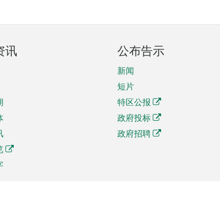
资讯
公布告示
新闻
短片
期
特区公报
体
政府投标
讯
政府招聘
览
字
及贸易
相关连结
资
手机应用程序目录