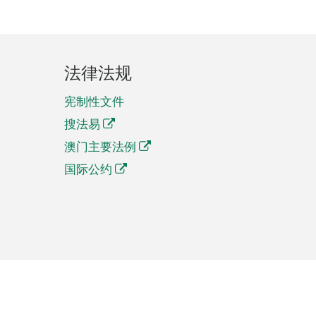
法律法规
宪制性文件
搜法易
澳门主要法例
国际公约