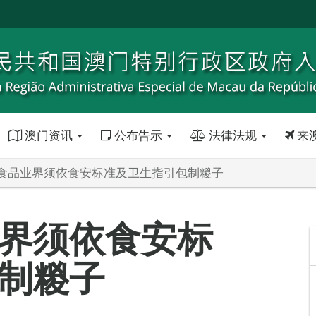
澳门资讯
公布告示
法律法规
来
食品业界须依食安标准及卫生指引包制糉子
界须依食安标
制糉子