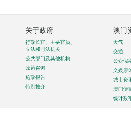
页
关于政府
澳门
脚
菜
行政长官、主要官员、
天气
立法和司法机关
单
交通
公共部门及其他机构
公众假
政策咨询
文娱康
施政报告
城市资
特别推介
澳门便
统计数
来澳旅游
商务
计划行程
贸易投