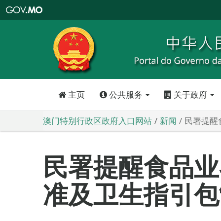
澳
门
特
别
行
政
区
政
府
入
口
网
站
主页
公共服务
关于政府
澳门特别行政区政府入口网站
新闻
民署提醒
民署提醒食品业
准及卫生指引包