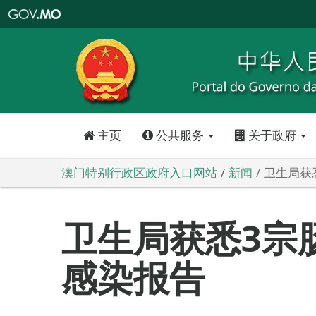
澳
门
特
别
行
政
区
政
府
入
口
网
站
主页
公共服务
关于政府
澳门特别行政区政府入口网站
新闻
卫生局获
卫生局获悉3宗
感染报告