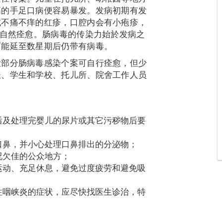
高的手足口病便容易暴发。发病初期有发
或不痛不痒的红疹，口腔内会有小疱疹，
，自然痊愈。肠病毒的传染力始於发病之
可能延至数星期后仍带有病毒。
大部分肠病毒感染个案可自行痊愈，但少
长、学生和学校、托儿所、院舍工作人员
后及处理完婴儿的尿片或其它污秽物后要
口鼻，并小心处理口鼻排出的分泌物；
况欠佳的公众地方；
运动、充足休息，避免过度疲劳和避免吸
性咽峡炎的症状，应尽快找医生诊治，特