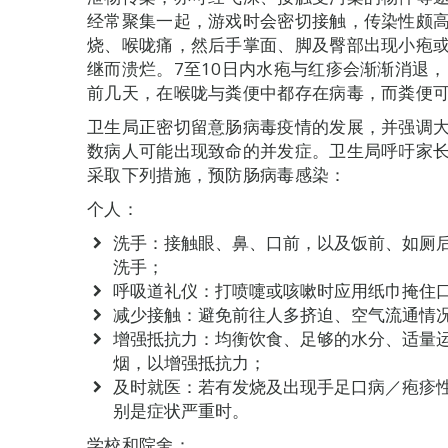
经常聚集一起，游戏时会密切接触，传染性颇
烧、喉咙痛，然后手掌面、脚及臀部出现小疱
继而溃烂。7至10日内水疱与红疹会渐渐消退
前几天，在喉咙与粪便中都存在病毒，而粪便
卫生局正密切留意肠病毒疫情的发展，并强调
数病人可能出现致命的并发症。卫生局呼吁家
采取下列措施，预防肠病毒感染：
个人：
洗手：接触眼、鼻、口前，以及饭前、如厕
洗手；
呼吸道礼仪：打喷嚏或咳嗽时应用纸巾掩住
减少接触：避免前往人多挤迫、空气流通情
增强抵抗力：均衡饮食、足够的水分、适量
烟，以增强抵抗力；
及时就医：若有发烧及出现手足口病／疱疹
别是症状严重时。
学校和院舍：