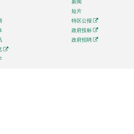
新闻
短片
期
特区公报
体
政府投标
讯
政府招聘
览
字
及贸易
相关连结
资
手机应用程序目录
贸会展
社交媒体目录
商机和服务
专题网站目录
讯
RSS订阅目录
权
表格下载