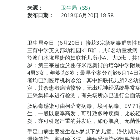
来源：
卫生局（SS）
发布日期：
2018年6月20日 18:58
卫生局今日（6月20日）接获3宗肠病毒群集
三育中学英文部幼稚园K1B班，共6名幼童发病
於澳门水坑尾街的妇联托儿所小A、大D班，共1
岁；第三宗是位於氹仔米尼奥街的培华中学附属
4男3女，年龄为3岁；最早个案分别於6月14
者均已到医疗机构诊治，其中妇联托儿所2名幼
定，其余患者病情较轻，无出现神经系统异常
正采集样本进行检测，有关场所亦已进行全面
肠病毒感染可由柯萨奇病毒、埃可病毒、EV 7
生，一般以夏季高发，可引致多种疾病，比较
炎，亦可引起严重的并发症，如心肌炎、无菌
手足口病主要发生在5岁以下的儿童。潜伏期为
泄物传染，亦可经飞沫、接触受污染的物件等