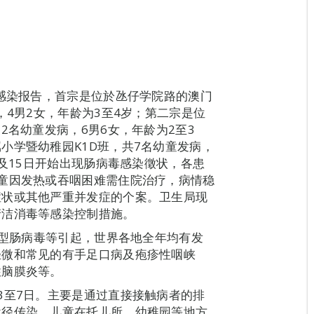
性感染报告，首宗是位於氹仔学院路的澳门
，4男2女，年龄为3至4岁；第二宗是位
2名幼童发病，6男6女，年龄为2至3
小学暨幼稚园K1D班，共7名幼童发病，
日及15日开始出现肠病毒感染徵状，各患
童因发热或吞咽困难需住院治疗，病情稳
症状或其他严重并发症的个案。卫生局现
清洁消毒等感染控制措施。
1型肠病毒等引起，世界各地全年均有发
轻微和常见的有手足口病及疱疹性咽峡
性脑膜炎等。
3至7日。主要是通过直接接触病者的排
途径传染。儿童在托儿所、幼稚园等地方