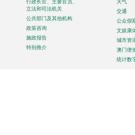
菜
行政长官、主要官员、
天气
立法和司法机关
单
交通
公共部门及其他机构
公众假
政策咨询
文娱康
施政报告
城市资
特别推介
澳门便
统计数
来澳旅游
商务
计划行程
贸易投
观光
澳门经
娱乐休闲
中小企
购物
市场资
节日盛事
知识产