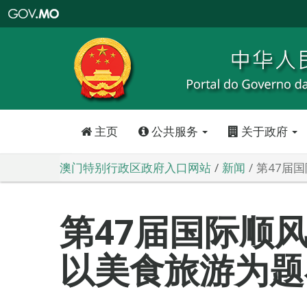
澳
门
特
别
行
政
区
政
府
入
口
网
站
主页
公共服务
关于政府
澳门特别行政区政府入口网站
新闻
第47届
第47届国际顺
以美食旅游为题