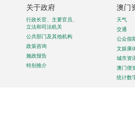
页
关于政府
澳门
脚
菜
行政长官、主要官员、
天气
立法和司法机关
单
交通
公共部门及其他机构
公众假
政策咨询
文娱康
施政报告
城市资
特别推介
澳门便
统计数
来澳旅游
商务
计划行程
贸易投
观光
澳门经
娱乐休闲
中小企
购物
市场资