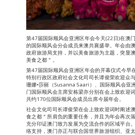
第47届国际顺风会亚洲区年会今天(22日)在
的国际顺风会分会成员来澳共襄盛举。年会由
政府旅游局支持，并以美食旅游为主题，突显澳
美食之都＂。
第47届国际顺风会亚洲区年会的开幕仪式今早
特别行政区政府社会文化司司长谭俊荣欢迎众
珊娜•莎丽（Susanna Saari）、国际顺风会亚
门国际顺风会主席安栋梁亦分别在会上致欢迎词
共约170位国际顺风会成员出席今届年会。
社会文化司司长谭俊荣在会上致欢迎词时阐述澳
食之都＂所肩负的重要任务，并且为年会再次
充分印证澳门致力发展为交流合作的区域平台
络支持，澳门亦正与联合国世界旅游组织、亚