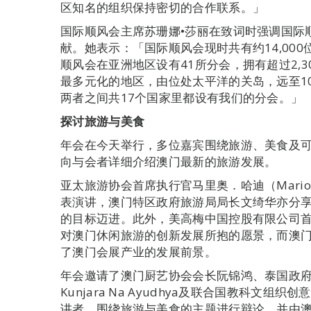
区知名的组织保持密切的合作联系。」
国际顺风会主席苏珊娜•莎丽在致词时强调国际
献。她表示：「国际顺风会现时共有约14,00
顺风会在亚洲地区设有41所分会，拥有超过2,
最多元化的地区，由位处太平洋的关岛，远至10
两者之间共17个国家里都设有我们的分会。」
探讨旅游与美食
年会在今天举行，多位嘉宾围绕旅游、美食及
向与会者详细介绍澳门最新的旅游发展。
亚太旅游协会首席执行官马里奥．哈迪（Mario
表演讲，澳门特区政府旅游局局长文绮华亦分
的目标迈进。此外，美高梅中国控股有限公司
对澳门休闲旅游的创新发展所抱的愿景，而澳
了澳门会展产业的发展前景。
年会邀请了澳门厨艺协会会长阮锦鸿、泰国政府旅游
Kunjara Na Ayudhya及联合国教科文
讲者，围绕旅游与美食的主题进行辩论，并由