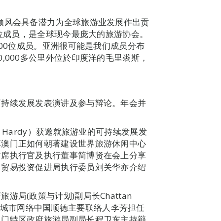
顺风会具备潜力为全球旅游业发展作出贡
0位成员，是全球现今最庞大的旅游协会。
300位成员。亚洲很可能是我们成员分布
,000多公里外位於印度洋的毛里裘斯，
可持续发展发表演讲及参与辩论。年会并
 Hardy）获邀就旅游业的可持续发展发
享澳门正如何朝著建设世界旅游休闲中心
首席执行官及执行董事简博贤在会上分享
门贸易投资促进局执行委员刘关华亦介绍
局(政策与计划)副局长Chattan
组织创意城市网络中国顺德主要联络人李芳担任
澳门特区政府旅游局副局长程卫东主持辩