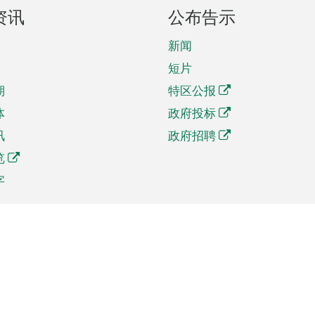
资讯
公布告示
新闻
短片
期
特区公报
体
政府投标
讯
政府招聘
览
字
及贸易
相关连结
资
手机应用程序目录
贸会展
社交媒体目录
商机和服务
专题网站目录
讯
RSS订阅目录