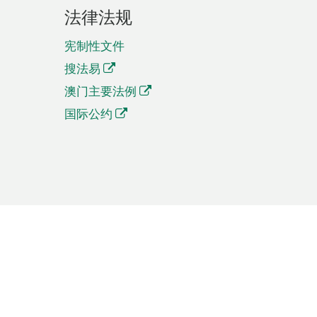
法律法规
宪制性文件
搜法易
澳门主要法例
国际公约