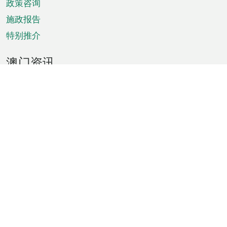
政策咨询
施政报告
特别推介
澳门资讯
天气
交通
公众假期
文娱康体
城市资讯
澳门便览
统计数字
公布告示