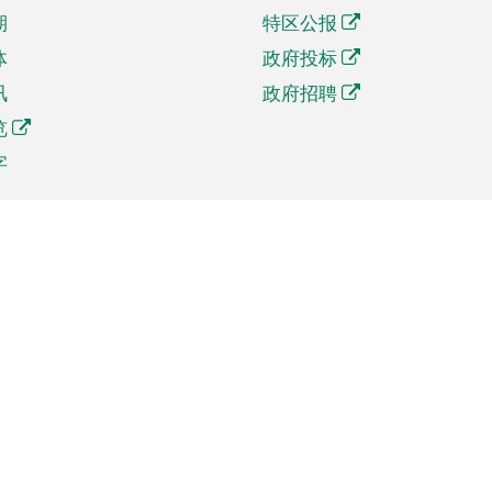
期
特区公报
体
政府投标
讯
政府招聘
览
字
及贸易
相关连结
资
手机应用程序目录
贸会展
社交媒体目录
商机和服务
专题网站目录
讯
RSS订阅目录
权
表格下载