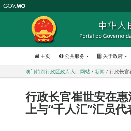
澳
门
特
别
行
政
区
政
府
入
口
网
站
主页
公共服务
关于政府
澳门特别行政区政府入口网站
新闻
行政长官
行政长官崔世安在惠
上与“千人汇”汇员