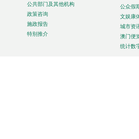
公共部门及其他机构
公众假
政策咨询
文娱康
施政报告
城市资
特别推介
澳门便
统计数
来澳旅游
商务
计划行程
贸易投
观光
澳门经
娱乐休闲
中小企
购物
市场资
节日盛事
知识产
网
网
页