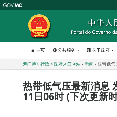
澳
门
特
别
行
政
区
政
府
入
口
网
站
主页
公共服务
关于政府
澳门特别行政区政府入口网站
新闻
热带低气压
热带低气压最新消息 发
11日06时 (下次更新时