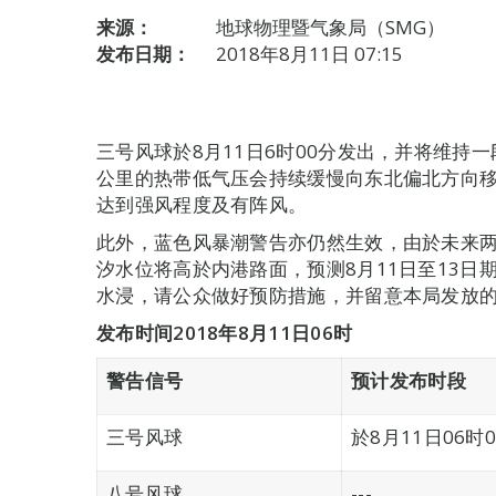
来源：
地球物理暨气象局（SMG）
发布日期：
2018年8月11日 07:15
三号风球於8月11日6时00分发出，并将维持一
公里的热带低气压会持续缓慢向东北偏北方向
达到强风程度及有阵风。
此外，蓝色风暴潮警告亦仍然生效，由於未来
汐水位将高於内港路面，预测8月11日至13
水浸，请公众做好预防措施，并留意本局发放
发布时间
2018
年
8
月
11
日
06
时
警告信号
预计发布时段
三号风球
於8月11日06时
八号风球
---