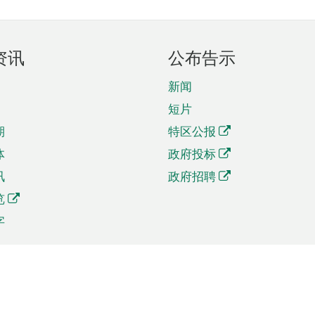
资讯
公布告示
新闻
短片
期
特区公报
体
政府投标
讯
政府招聘
览
字
及贸易
相关连结
资
手机应用程序目录
贸会展
社交媒体目录