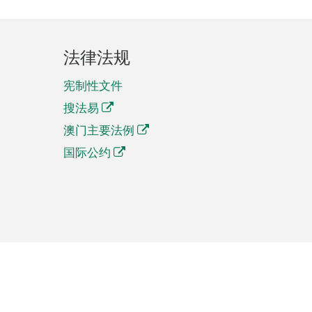
法律法规
宪制性文件
搜法易
澳门主要法例
国际公约