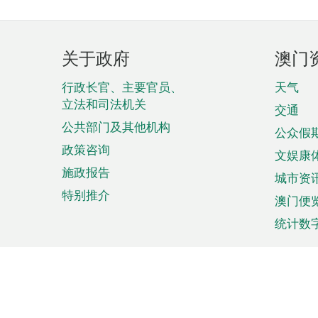
页
关于政府
澳门
脚
菜
行政长官、主要官员、
天气
立法和司法机关
单
交通
公共部门及其他机构
公众假
政策咨询
文娱康
施政报告
城市资
特别推介
澳门便
统计数
来澳旅游
商务
计划行程
贸易投
观光
澳门经