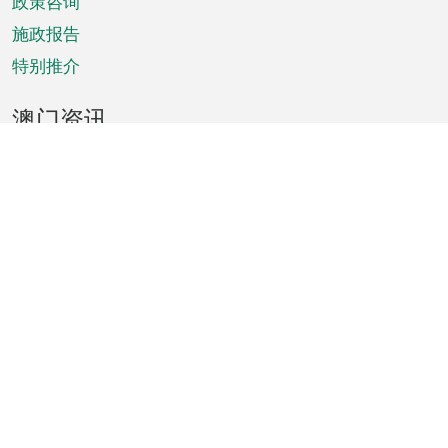
政策咨询
施政报告
特别推介
澳门资讯
天气
交通
公众假期
文娱康体
城市资讯
澳门便览
统计数字
公布告示
新闻