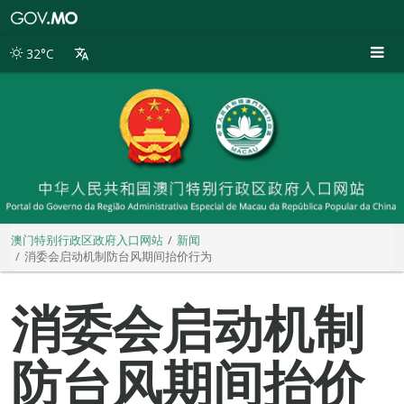
澳
门
特
32°C
别
行
政
区
政
府
入
口
网
站
澳门特别行政区政府入口网站
新闻
消委会启动机制防台风期间抬价行为
消委会启动机制
防台风期间抬价