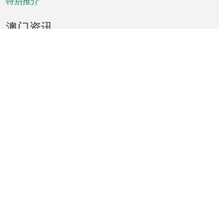
特别推介
澳门资讯
天气
交通
公众假期
文娱康体
城市资讯
澳门便览
统计数字
公布告示
新闻
短片
特区公报