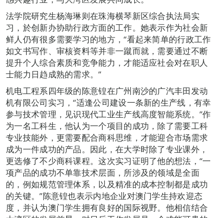
法学院研究生杨海琳则在珠海横琴新区综合执法局实
习，於创新办协助行政方面的工作。她表示作为社会新
鲜人仍有很多需要学习的地方，“看起来简单的行政工作
如文书写作、审核资料等并非一蹴而就，需要通过不断
提升个人综合素质和竞争能力，才能适应社会对在职人
士能力日趋成熟的需求。”
机电工程系四年级的陈意锽在广州南沙的广汽丰田发动
机有限公司实习，“适逢公司建设一条新的生产线，有幸
参与技术管理，见识现代工业生产线高度智能系统。”作
为一名工科生，他认为一个项目的成功，除了需要工科
专业技能外，更需要配合商科思维，才能迎合市场需求
成为一件成功的产品。因此，在大学时除了专业课外，
更选修了不少商科课程。这次实习证明了他的想法，“一
项产品的成功不单靠技术层面，所涉及的领域是全面
的，例如规范管理体系，以及精准的成本控制都是成功
的关键。”陈意锽也表示内地企业对澳门学生持欢迎态
度，并认为澳门学生拥有良好的国际视野。他相信结合