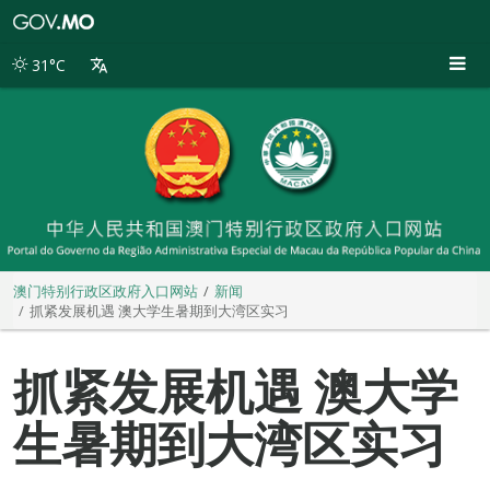
澳
门
特
31°C
别
行
政
区
政
府
入
口
网
站
澳门特别行政区政府入口网站
新闻
抓紧发展机遇 澳大学生暑期到大湾区实习
抓紧发展机遇 澳大学
生暑期到大湾区实习