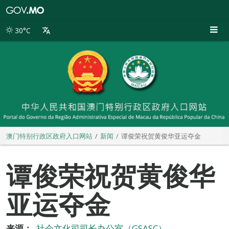
澳
门
特
30°C
别
行
政
区
政
府
入
口
网
站
澳门特别行政区政府入口网站
新闻
谭俊荣祝贺黄俊华亚运夺金
谭俊荣祝贺黄俊华
亚运夺金
来源：
社会文化司司长办公室（GSASC）