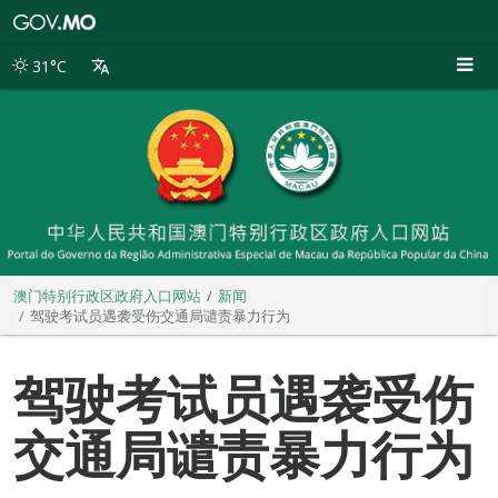
澳
门
特
31°C
别
行
政
区
政
府
入
口
网
站
澳门特别行政区政府入口网站
新闻
驾驶考试员遇袭受伤交通局谴责暴力行为
驾驶考试员遇袭受伤
交通局谴责暴力行为