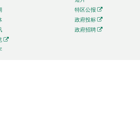
期
特区公报
体
政府投标
讯
政府招聘
览
字
及贸易
相关连结
资
手机应用程序目录
贸会展
社交媒体目录
商机和服务
专题网站目录
讯
RSS订阅目录
权
表格下载