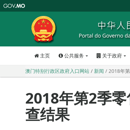
澳
门
特
别
行
政
区
政
府
入
口
网
站
主页
公共服务
关于政府
澳门特别行政区政府入口网站
新闻
2018
2018年第2季
查结果