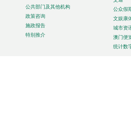
单
公共部门及其他机构
公众假
政策咨询
文娱康
施政报告
城市资
特别推介
澳门便
统计数
来澳旅游
商务
计划行程
贸易投
观光
澳门经
娱乐休闲
中小企
购物
市场资
节日盛事
知识产