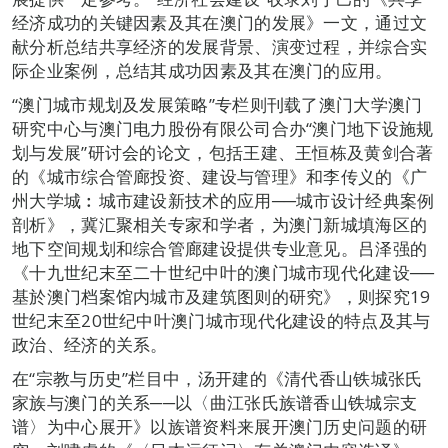
经济成功的关键因素及其在澳门的发展》一文，通过文
献分析总结共享经济的发展背景、演变过程，并综合实
际企业案例，总结其成功因素及其在澳门的应用。
“澳门城市规划及发展策略”专栏则刊载了澳门大学澳门
研究中心与澳门电力股份有限公司合办“澳门地下设施规
划与发展”研讨会的论文，包括王建、王恒栋及黄剑合著
的《城市综合管廊投资、建设与管理》和李传义的《广
州大学城︰城市建设新技术的应用──城市设计经典案例
剖析》，冀汇聚相关专家和学者，为澳门新城填海区的
地下空间规划和综合管廊建设提供专业意见。吕泽强的
《十九世纪末至二十世纪中叶的澳门城市现代化建设──
基於澳门档案馆内城市及建筑图则的研究》，则探究19
世纪末至20世纪中叶澳门城市现代化建设的特点及其与
政治、经济的关系。
在“宗教与历史”栏目中，汤开建的《清代香山铁城张氏
家族与澳门的关系──以〈曲江张氏族谱香山铁城宗支
谱〉为中心展开》以族谱资料来展开澳门历史问题的研