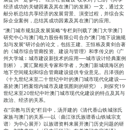
经济成功的关键因素及其在澳门的发展》一文，通过文
献分析总结共享经济的发展背景、演变过程，并综合实
际企业案例，总结其成功因素及其在澳门的应用。
“澳门城市规划及发展策略”专栏则刊载了澳门大学澳门
研究中心与澳门电力股份有限公司合办“澳门地下设施规
划与发展”研讨会的论文，包括王建、王恒栋及黄剑合著
的《城市综合管廊投资、建设与管理》和李传义的《广
州大学城︰城市建设新技术的应用──城市设计经典案例
剖析》，冀汇聚相关专家和学者，为澳门新城填海区的
地下空间规划和综合管廊建设提供专业意见。吕泽强的
《十九世纪末至二十世纪中叶的澳门城市现代化建设──
基於澳门档案馆内城市及建筑图则的研究》，则探究19
世纪末至20世纪中叶澳门城市现代化建设的特点及其与
政治、经济的关系。
在“宗教与历史”栏目中，汤开建的《清代香山铁城张氏
家族与澳门的关系──以〈曲江张氏族谱香山铁城宗支
谱〉为中心展开》以族谱资料来展开澳门历史问题的研