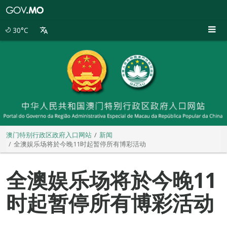
澳
门
特
30°C
别
行
政
区
政
府
入
口
网
站
澳门特别行政区政府入口网站
新闻
全澳娱乐场将於今晚11时起暂停所有博彩活动
全澳娱乐场将於今晚11
时起暂停所有博彩活动