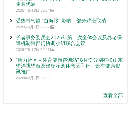
集名优展
2026年8月8日 09:54
受热带气旋 “白海豚” 影响 部分航班取消
2026年8月7日 22:27
长者事务委员会2026年第二次全体会议及养老保
障机制跨部门协调小组联合会议
2026年8月7日 20:41
“活力社区 – 体育健康咨询站” 8月份分别在松山东
望洋眺望台及绿杨花园休憩区举行，设有健康资
讯推广
2026年8月7日 20:00
查看全部