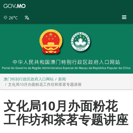
澳
门
特
26°C
别
行
政
区
政
府
入
口
网
站
澳门特别行政区政府入口网站
新闻
文化局10月办面粉花工作坊和茶茗专题讲座
文化局10月办面粉花
工作坊和茶茗专题讲座