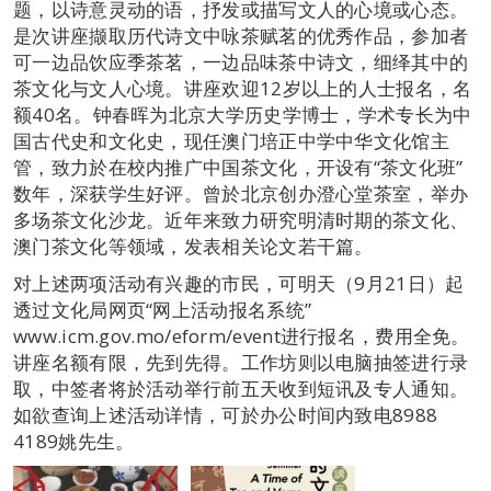
题，以诗意灵动的语，抒发或描写文人的心境或心态。
是次讲座撷取历代诗文中咏茶赋茗的优秀作品，参加者
可一边品饮应季茶茗，一边品味茶中诗文，细绎其中的
茶文化与文人心境。讲座欢迎12岁以上的人士报名，名
额40名。钟春晖为北京大学历史学博士，学术专长为中
国古代史和文化史，现任澳门培正中学中华文化馆主
管，致力於在校内推广中国茶文化，开设有“茶文化班”
数年，深获学生好评。曾於北京创办澄心堂茶室，举办
多场茶文化沙龙。近年来致力研究明清时期的茶文化、
澳门茶文化等领域，发表相关论文若干篇。
对上述两项活动有兴趣的市民，可明天（9月21日）起
透过文化局网页“网上活动报名系统”
www.icm.gov.mo/eform/event进行报名，费用全免。
讲座名额有限，先到先得。工作坊则以电脑抽签进行录
取，中签者将於活动举行前五天收到短讯及专人通知。
如欲查询上述活动详情，可於办公时间内致电8988
4189姚先生。