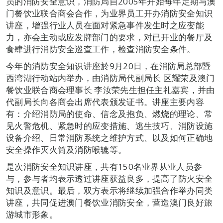
员的消防安全意识，消防局自2005年开始每年定期与澳
门餐饮业联合商会合作，为业界员工开办消防安全知识
讲座，增强行业人员在面对紧急事件发生时之应变能
力，亦会主动或应发牌部门的要求，对已开业的餐厅及
食肆进行消防安全巡查工作，检查消防安全条件。
今年的消防安全知识讲座於9月20日，在消防局总部暨
西湾湖行动站内举办，由消防局代副局长 区耀荣及澳门
餐饮业联合商会理事长 李汝荣先生担任主礼嘉宾，并由
代副局长向各商会出席代表颁发证书。讲座主要内容
有：介绍消防局的使命、信念及抱负、燃烧的理论、常
见火警危机、紧急时的应变措施、逃生技巧、消防设施
设备介绍、日常消防系统之维护方式、以及如何正确地
安全操作灭火筒及消防喉辘等。
是次消防安全知识讲座，共有150名业界从业人员参
与，参与者均表示透过讲座获益良多，提高了防火安全
知识及意识。最后，双方表示将继续加强合作举办同类
讲座，共同促进澳门餐饮业消防安全，营造澳门良好旅
游城市形象。