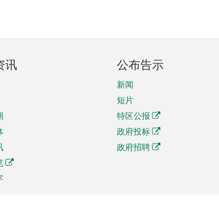
资讯
公布告示
新闻
短片
期
特区公报
体
政府投标
讯
政府招聘
览
字
及贸易
相关连结