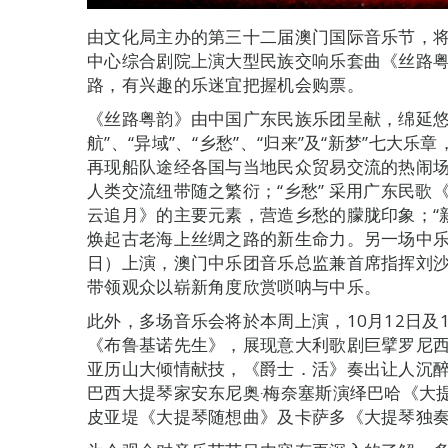
由文化局主办的第三十二届澳门国际音乐节，将
中心综合剧院上演大型民族交响乐套曲《丝路
路，有兴趣的乐迷宜把握机会购票。
《丝路粤韵》由中国广东民族乐团呈献，绵延悠长
航”、“异域”、“乡愁”、“归来”及“新梦”七大
再现船队途经各国与当地民众贸易交流的热闹
人类交流纽带随之繁衍；“乡愁” 采用广东民
云追月》的主要元素，营造乡愁的朦胧印象；“
焕起古老海上丝绸之路的新生命力。另一场中乐
日）上演，澳门中乐团音乐总监兼首席指挥刘
带领观众以崭新角度欣赏唢呐与中乐。
此外，多场音乐会将於本周上演，10月12日及
《布鲁基诺先生》，展现意大利歌剧巨擘罗尼
亚历山大倾情献技，《爵士．活》奏出让人沉醉
巴西大提琴家安东尼奥‧梅奈塞斯演绎巴哈《大
皮亚堤《大提琴随想曲》及卡萨多《大提琴独