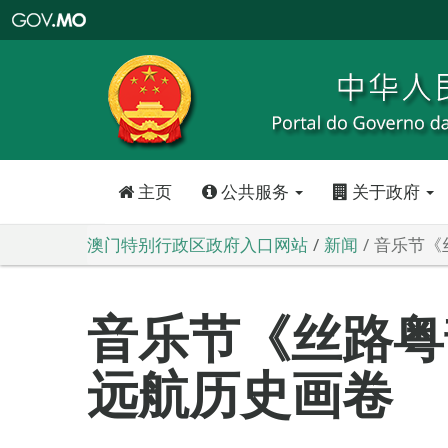
澳
门
特
别
行
政
区
政
府
入
口
网
站
主页
公共服务
关于政府
澳门特别行政区政府入口网站
新闻
音乐节《
音乐节《丝路粤
远航历史画卷