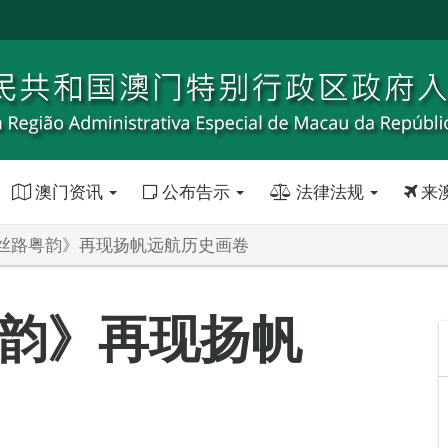
澳门资讯
公布告示
法律法规
来
丝路粤韵》再现扬帆远航历史画卷
韵》再现扬帆