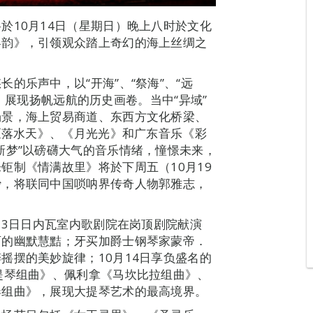
於10月14日（星期日）晚上八时於文化
粤韵》，引领观众踏上奇幻的海上丝绸之
的乐声中，以“开海”、“祭海”、“远
乐章，展现扬帆远航的历史画卷。当中“异域”
场景，海上贸易商道、东西方文化桥梁、
歌《落水天》、《月光光》和广东音乐《彩
新梦”以磅礴大气的音乐情绪，憧憬未来，
钜制《情满故里》将於下周五（10月19
沙，将联同中国唢呐界传奇人物郭雅志，
13日日内瓦室内歌剧院在岗顶剧院献演
西的幽默慧黠；牙买加爵士钢琴家蒙帝．
摇摆的美妙旋律；10月14日享负盛名的
提琴组曲》、佩利拿《马坎比拉组曲》、
奏组曲》，展现大提琴艺术的最高境界。