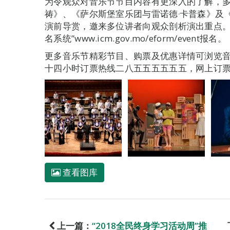
为令观众对音乐节节目内容有更深入的了解，
祷》、《萨尔斯堡室乐团与雷诺德‧卡普森》及
演前导赏，邀来多位讲者向观众剖析演出重点。
名系统”www.icm.gov.mo/eform/event报名。
更多音乐节精彩节目、购票及优惠详情可浏览音乐节网页
十四小时订票热线二八五五五五五五，网上订票www.m
查看图库
上一篇：
“2018全民终身学习活动周”推