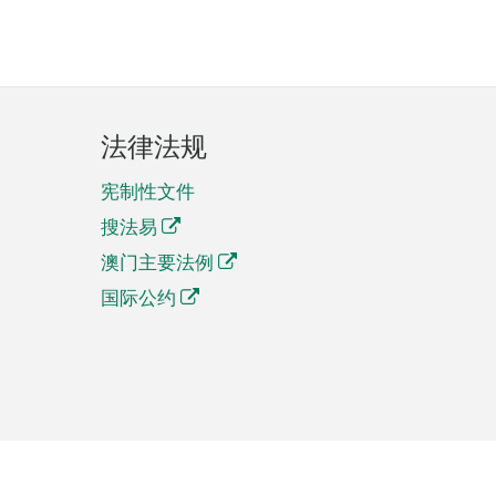
法律法规
宪制性文件
搜法易
澳门主要法例
国际公约