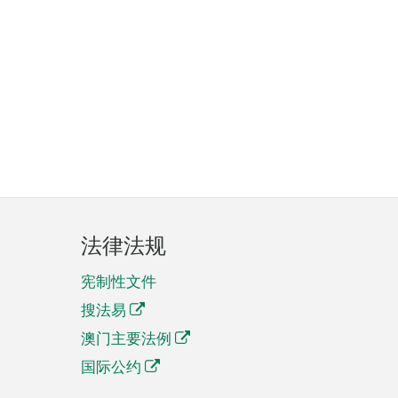
法律法规
宪制性文件
搜法易
澳门主要法例
国际公约