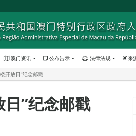
澳门资讯
公布告示
法律法规
来
大楼开放日”纪念邮戳
放日”纪念邮戳