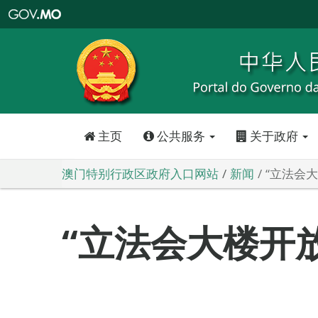
澳
门
特
别
行
政
区
政
府
入
口
网
站
主页
公共服务
关于政府
澳门特别行政区政府入口网站
新闻
“立法会
“立法会大楼开