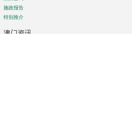
施政报告
特别推介
澳门资讯
天气
交通
公众假期
文娱康体
城市资讯
澳门便览
统计数字
公布告示
新闻