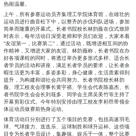
热闹温馨。
上午，所有参赛运动员齐集理工学院体育馆，在雄壮的
运动员进行曲音松下中，以整齐的步伐列队进场，参加
简单而隆重的开幕式。长者书院校长林韵薇在仪式致辞
时表示，每年活动日深受老师和学员们欢迎，大家本着
“友谊第一，比赛第二”，通过活动，既增进相互间的协
作精神，又增进大家的友谊。林韵薇称，长者书院在办
好各项课程的同时，将透过举办更多形式多样、适合长
者学员的活动和讲座，满足长者学员的要求，让长者余
暇生活更为丰富，多姿多彩，身心健康，生活质素得到
提升，为构建和谐社会共同努力。长者书院校长林韵
薇、理工校友会理事长黄宇祺、学生会代表陈嘉杰、长
者书院学生会会长刘筱多、同学会主席吴美竹等主持了
开幕剪彩仪式。今年特别安排由理工校友李耔昂带领全
体运动员做赛前热身运动。
体育活动日分别进行了五个项目的竞赛，包括高速羽毛
球、气球接力、迭迭乐、运球制胜和球升运杯。这些项
目专为长者学员设计，集趣味、娱乐于一体，整个比赛