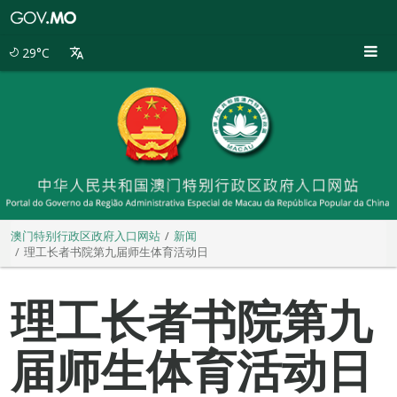
澳
门
特
29°C
别
行
政
区
政
府
入
口
网
站
澳门特别行政区政府入口网站
新闻
理工长者书院第九届师生体育活动日
理工长者书院第九
届师生体育活动日