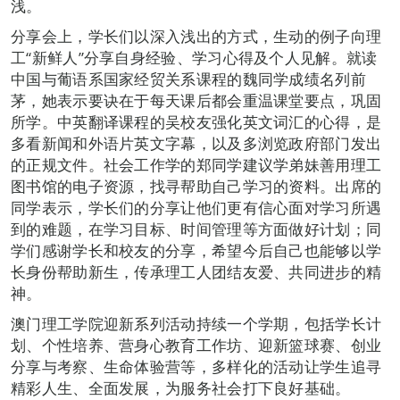
浅。
分享会上，学长们以深入浅出的方式，生动的例子向理
工“新鲜人”分享自身经验、学习心得及个人见解。就读
中国与葡语系国家经贸关系课程的魏同学成绩名列前
茅，她表示要诀在于每天课后都会重温课堂要点，巩固
所学。中英翻译课程的吴校友强化英文词汇的心得，是
多看新闻和外语片英文字幕，以及多浏览政府部门发出
的正规文件。社会工作学的郑同学建议学弟妹善用理工
图书馆的电子资源，找寻帮助自己学习的资料。出席的
同学表示，学长们的分享让他们更有信心面对学习所遇
到的难题，在学习目标、时间管理等方面做好计划；同
学们感谢学长和校友的分享，希望今后自己也能够以学
长身份帮助新生，传承理工人团结友爱、共同进步的精
神。
澳门理工学院迎新系列活动持续一个学期，包括学长计
划、个性培养、营身心教育工作坊、迎新篮球赛、创业
分享与考察、生命体验营等，多样化的活动让学生追寻
精彩人生、全面发展，为服务社会打下良好基础。