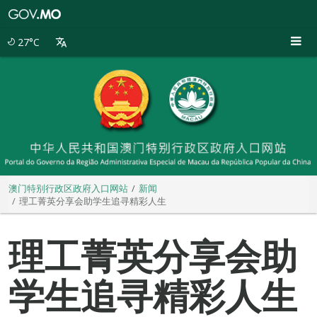
澳
门
特
27°C
别
行
政
区
政
府
入
口
网
站
澳门特别行政区政府入口网站
新闻
理工菁英分享会助学生追寻精彩人生
理工菁英分享会助
学生追寻精彩人生