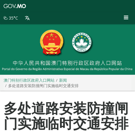
澳
门
特
35°C
别
行
政
区
政
府
入
口
网
站
澳门特别行政区政府入口网站
新闻
多处道路安装防撞闸门实施临时交通安排
多处道路安装防撞闸
门实施临时交通安排