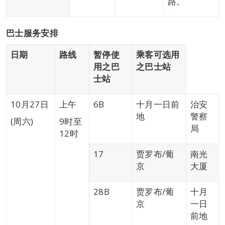
路。
巴士服务安排
日期
路线
暂停使
乘客可选用
用
之巴
之巴士站
士站
10月27日
上午
6B
十月一日前
治安
地
警察
(周六)
9时至
局
12时
17
贾罗布/葡
南光
京
大厦
28B
贾罗布/葡
十月
京
一日
前地