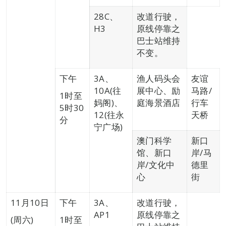
28C、
改道行驶，
H3
原线停靠之
巴士站维持
不变。
下午
3A、
渔人码头会
友谊
10A(往
展中心、励
马路/
1时至
妈阁)、
庭海景酒店
行车
5时30
12(往永
天桥
分
宁广场)
澳门科学
新口
馆、新口
岸/马
岸/文化中
德里
心
街
11月10日
下午
3A、
改道行驶，
AP1
原线停靠之
(周六)
1时至