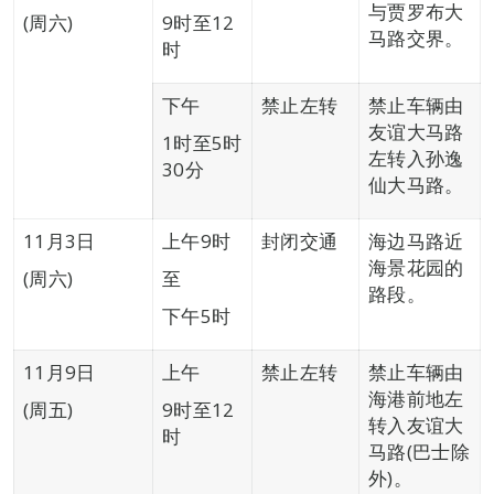
与贾罗布大
(周六)
9时至12
马路交界。
时
下午
禁止左转
禁止车辆由
友谊大马路
1时至5时
左转入孙逸
30分
仙大马路。
11月3日
上午9时
封闭交通
海边马路近
海景花园的
(周六)
至
路段。
下午5时
11月9日
上午
禁止左转
禁止车辆由
海港前地左
(周五)
9时至12
转入友谊大
时
马路(巴士除
外)。