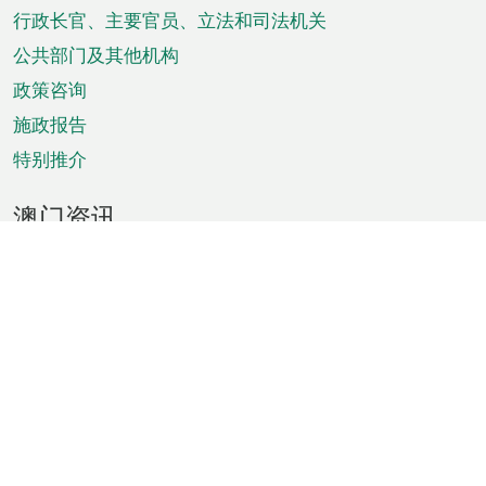
菜
行政长官、主要官员、立法和司法机关
单
公共部门及其他机构
政策咨询
施政报告
特别推介
澳门资讯
天气
交通
公众假期
文娱康体
城市资讯
澳门便览
统计数字