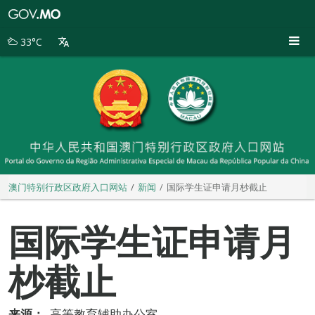
澳
门
特
33°C
别
行
政
区
政
府
入
口
网
站
澳门特别行政区政府入口网站
新闻
国际学生证申请月杪截止
国际学生证申请月
杪截止
来源：
高等教育辅助办公室