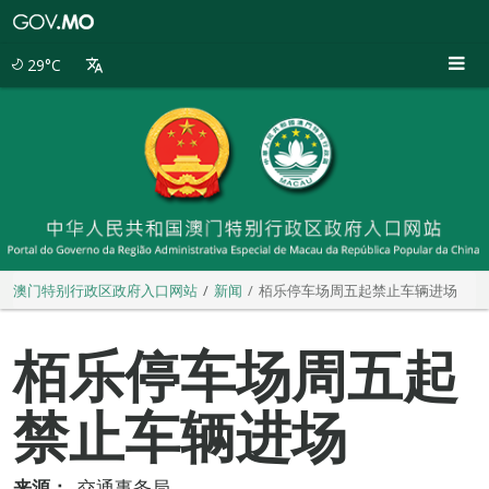
澳
门
特
29°C
别
行
政
区
政
府
入
口
网
站
澳门特别行政区政府入口网站
新闻
栢乐停车场周五起禁止车辆进场
栢乐停车场周五起
禁止车辆进场
来源：
交通事务局