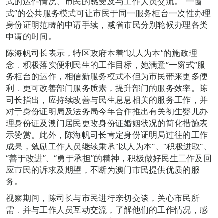
式的运作情况、市民的感受及与工作人员交流。“一窗
式”的公共服务模式可让市民于同一服务柜台一次性办理
身份证明范畴的申请手续，减省市民分别轮候办理各类
申请的时间。
陈海帆司长表示，特区政府本着“以人为本”的施政理
念，积极落实便利民生的工作目标，她满意“一窗式”服
务柜台的运作，相信新服务模式不但为市民带来更多便
利，更可改善部门服务质素，提升部门的服务效率。陈
司长指出，应持续改善与民生息息相关的服务工作，并
对于身份证明局及法务局今年合作推出有关初生婴儿办
理身份证及澳门居民更改身份证婚姻状况的简化措施表
示赞赏。此外，陈海帆司长肯定身份证明局过往的工作
成果，勉励工作人员继续秉承“以人为本”、“积极进取”、
“善于改进”、“勇于承担”的精神，积极做好民生工作及回
应市民的诉求及期望，不断为澳门市民提供优质的服
务。
视察期间，陈司长与市民进行亲切交谈，关心市民所
需，并与工作人员互动交流，了解他们的工作情况，感