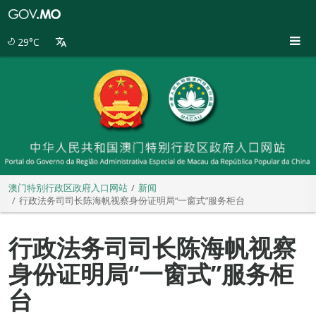
澳
门
特
29°C
别
行
政
区
政
府
入
口
网
站
澳门特别行政区政府入口网站
新闻
行政法务司司长陈海帆视察身份证明局“一窗式”服务柜台
行政法务司司长陈海帆视察
身份证明局“一窗式”服务柜
台