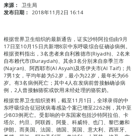
来源：
卫生局
发布日期：
2018年11月2日 16:14
根据世界卫生组织的最新通告，证实沙特阿拉伯由9月
17日至10月15日共新增8宗中东呼吸综合征确诊病例。
根据资料指出，3名患者来自利雅德市(Riyadh)、2名来
自布赖代市(Buraydah)、其余3名分别来自奈季兰市
(Najran)、阿西耶市(Al Asyah)及塔伊夫市(Al Taif)；共
7男1女，平均年龄为52岁，最小为22岁，最年长为66
岁。有3名病例死亡；其中4人在发病前曾接触确诊病
例，2人曾接触骆驼或饮用未经处理的骆驼奶。
根据世界卫生组织资料，截至11月1日，全球录得的中
东呼吸综合征冠状病毒感染个案已增至2262例，其中至
少803例死亡。受影响的中东国家包括沙特阿拉伯、卡
塔尔、约旦、阿联酋、阿曼、科威特、也门、黎巴嫩和
伊朗。而美国、法国、德国、英国、意大利、西班牙、