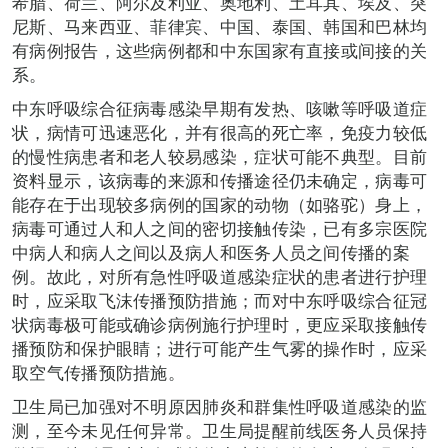
希腊、荷兰、阿尔及利亚、奥地利、土耳其、埃及、突
尼斯、马来西亚、菲律宾、中国、泰国、韩国和巴林均
有病例报告，这些病例都和中东国家有直接或间接的关
系。
中东呼吸综合征病毒感染早期有发热、咳嗽等呼吸道症
状，病情可迅速恶化，并有很高的死亡率，免疫力较低
的慢性病患者和老人较易感染，症状可能不典型。目前
资料显示，该病毒的来源和传播途径仍未确定，病毒可
能存在于出现较多病例的国家的动物（如骆驼）身上，
病毒可通过人和人之间的密切接触传染，已有多宗医院
中病人和病人之间以及病人和医务人员之间传播的案
例。故此，对所有急性呼吸道感染症状的患者进行护理
时，应采取飞沫传播预防措施；而对中东呼吸综合征冠
状病毒极可能或确诊病例施行护理时，更应采取接触传
播预防和保护眼睛；进行可能产生气雾的操作时，应采
取空气传播预防措施。
卫生局已加强对不明原因肺炎和群集性呼吸道感染的监
测，至今未见任何异常。卫生局提醒前线医务人员保持