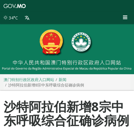
澳
门
特
34°C
别
行
政
区
政
府
入
口
网
站
澳门特别行政区政府入口网站
新闻
沙特阿拉伯新增8宗中东呼吸综合征确诊病例
沙特阿拉伯新增8宗中
东呼吸综合征确诊病例