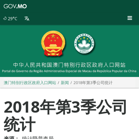
澳
门
特
29°C
别
行
政
区
政
府
入
口
网
站
澳门特别行政区政府入口网站
新闻
2018年第3季公司统计
2018年第3季公司
统计
来源：
统计暨普查局