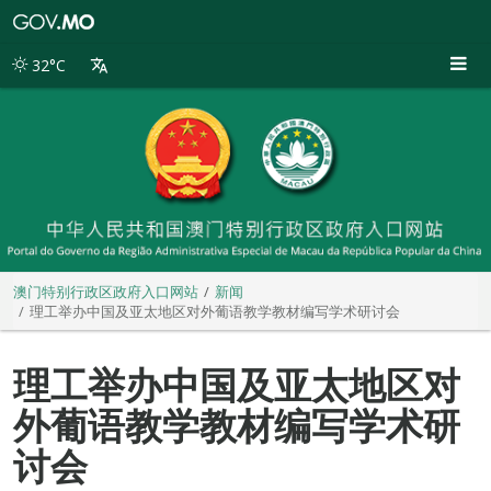
澳
门
特
32°C
别
行
政
区
政
府
入
口
网
站
澳门特别行政区政府入口网站
新闻
理工举办中国及亚太地区对外葡语教学教材编写学术研讨会
理工举办中国及亚太地区对
外葡语教学教材编写学术研
讨会