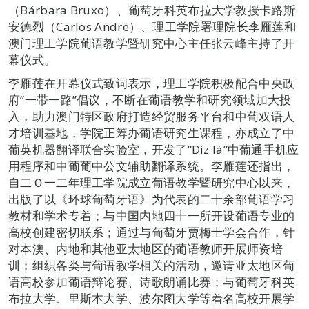
（Bárbara Bruxo）、葡萄牙科英布拉大学教授卡路斯·
安德烈（Carlos André）、理工学院署理院长李雁莲和
澳门理工学院葡语教学暨研究中心主任张云峰主持了开
幕仪式。
李雁莲在开幕仪式致词表示，理工学院积极配合中央政
府“一带一路”倡议，不断在葡语教学和研究领域加大投
入，助力澳门特区政府打造经贸服务平台和中葡双语人
才培训基地，学院正筹办葡语研究生课程，亦成立了中
葡英机器翻译联合实验室，开发了“Diz lá”中葡通手机应
用程序和中葡葡中公文辅助翻译系统。李雁莲还指出，
自二Ｏ一二年理工学院成立葡语教学暨研究中心以来，
出版了以《环球葡萄牙语》为代表的二十余部葡语学习
教材和学术专着；与中国内地四十一所开设葡语专业的
高校创建密切联系；通过与葡萄牙贾梅士学会合作，针
对本澳、内地和其他亚太地区的葡语教师开展师资培
训；组织各类与葡语教学相关的活动，邀请亚太地区葡
语高校参加葡语辩论赛、诗歌朗诵比赛；与葡萄牙科英
布拉大学、里斯本大学、波尔图大学等着名高校开展学