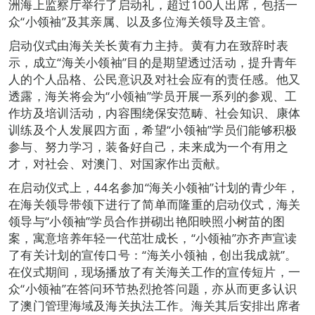
洲海上监察厅举行了启动礼，超过100人出席，包括一
众“小领袖”及其亲属、以及多位海关领导及主管。
启动仪式由海关关长黄有力主持。黄有力在致辞时表
示，成立“海关小领袖”目的是期望透过活动，提升青年
人的个人品格、公民意识及对社会应有的责任感。他又
透露，海关将会为“小领袖”学员开展一系列的参观、工
作坊及培训活动，内容围绕保安范畴、社会知识、康体
训练及个人发展四方面，希望“小领袖”学员们能够积极
参与、努力学习，装备好自己，未来成为一个有用之
才，对社会、对澳门、对国家作出贡献。
在启动仪式上，44名参加“海关小领袖”计划的青少年，
在海关领导带领下进行了简单而隆重的启动仪式，海关
领导与“小领袖”学员合作拼砌出艳阳映照小树苗的图
案，寓意培养年轻一代茁壮成长，“小领袖”亦齐声宣读
了有关计划的宣传口号：“海关小领袖，创出我成就”。
在仪式期间，现场播放了有关海关工作的宣传短片，一
众“小领袖”在答问环节热烈抢答问题，亦从而更多认识
了澳门管理海域及海关执法工作。海关其后安排出席者