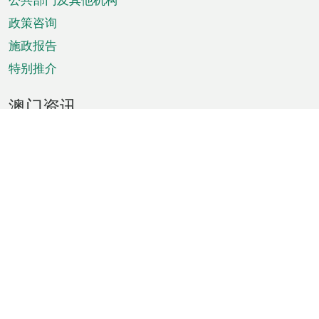
单
政策咨询
施政报告
特别推介
澳门资讯
天气
交通
公众假期
文娱康体
城市资讯
澳门便览
统计数字
公布告示