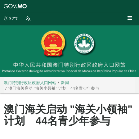
澳
门
特
32°C
别
行
政
区
政
府
入
口
网
站
澳门特别行政区政府入口网站
新闻
澳门海关启动 "海关小领袖" 计划 44名青少年参与
澳门海关启动 "海关小领袖"
计划 44名青少年参与