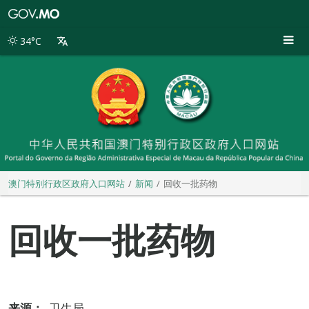
澳
门
特
34°C
别
行
政
区
政
府
入
口
网
站
澳门特别行政区政府入口网站
新闻
回收一批药物
回收一批药物
来源：
卫生局