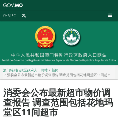
澳
门
特
31°C
别
行
政
区
政
府
入
口
网
站
澳门特别行政区政府入口网站
新闻
消委会公布最新超市物价调查报告 调查范围包括花地玛堂区11间超市
消委会公布最新超市物价调
查报告 调查范围包括花地玛
堂区11间超市