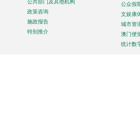
公共部门及其他机构
公众假
政策咨询
文娱康
施政报告
城市资
特别推介
澳门便
统计数
来澳旅游
商务
计划行程
贸易投
观光
澳门经
娱乐休闲
中小企
购物
市场资
节日盛事
知识产
网
网
页
使用条款
私隐声明
协调机构：澳门特别行政区行