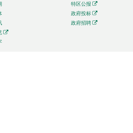
期
特区公报
体
政府投标
讯
政府招聘
览
字
及贸易
相关连结
资
手机应用程序目录
贸会展
社交媒体目录
商机和服务
专题网站目录
讯
RSS订阅目录
权
表格下载
政公职局