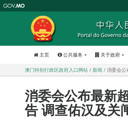
澳
门
特
别
行
政
区
政
府
入
口
网
站
主页
公共服务
关于政府
澳门特别行政区政府入口网站
新闻
消委会公
消委会公布最新
告 调查佑汉及关