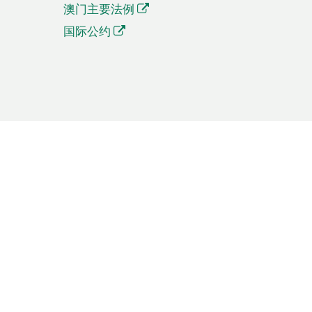
澳门主要法例
国际公约
繁體中文
簡体中文
Português
English