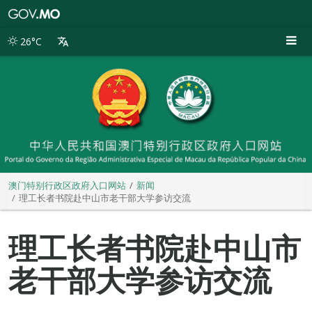
澳
门
特
26°C
别
行
政
区
政
府
入
口
网
站
澳门特别行政区政府入口网站
新闻
理工长者书院赴中山市老干部大学参访交流
理工长者书院赴中山市
老干部大学参访交流