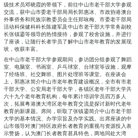
级技术员邓晓霞的带领下，前往中山市老干部大学参观
交流，获中山市委老干部局局长郭惠冰、市政协港澳台
外事侨务和民族宗教委员会主任郑咏梅、市委老干部局
活动科保健科科长陈建军及中山市老干部大学常务副校
长张镇鎏等领导的热情接待，参观了校舍设施，并进行
了座谈，让随行长者学员了解中山市老年教育的发展现
状，收获丰富。
在中山市老干部大学参观期间，参访团分组参观了舞蹈
室、电脑室、书画室、乒乓球室、台球室等设施，观摩
了经络班、社交舞班、图片处理班等课堂。在座谈会
上，郭惠冰简介中山市老年教育建设概况，全市有市老
干部大学、公安局老干部大学，各镇区老年干部大学共
六十九个老年教育机构，每年累计培训学员四万多人
次，拓展粤港澳大湾区老年教育交流是探讨新时代老年
教育的新课题。席间，听取了张镇鎏简介中山市老干部
大学的基本情况、办学宗旨及办学实践。出席座谈的中
山市领导对澳门特区政府长者教育的重视与资源投入表
示赞扬，认为澳门长者教育甚具特色，两地同处大湾