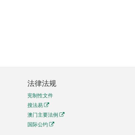
法律法规
宪制性文件
搜法易
澳门主要法例
国际公约