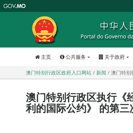
澳
门
特
别
行
政
区
政
府
入
口
网
站
主页
公共服务
关于政府
澳门特别行政区政府入口网站
新闻
澳门特别
澳门特别行政区执行《
利的国际公约》 的第三