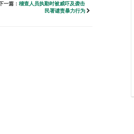
下一篇：
稽查人员执勤时被威吓及袭击
民署谴责暴力行为