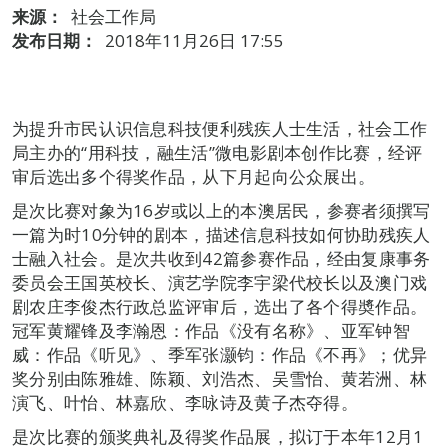
来源：
社会工作局
发布日期：
2018年11月26日 17:55
为提升市民认识信息科技便利残疾人士生活，社会工作
局主办的“用科技，融生活”微电影剧本创作比赛，经评
审后选出多个得奖作品，从下月起向公众展出。
是次比赛对象为16岁或以上的本澳居民，参赛者须撰写
一篇为时10分钟的剧本，描述信息科技如何协助残疾人
士融入社会。是次共收到42篇参赛作品，经由复康事务
委员会王国英校长、演艺学院李宇梁代校长以及澳门戏
剧农庄李俊杰行政总监评审后，选出了各个得奬作品。
冠军黄耀锋及李瀚恩：作品《没有名称》、亚军钟智
威：作品《听见》、季军张灏钧：作品《不再》；优异
奖分别由陈雅雄、陈颖、刘浩杰、吴雪怡、黄若洲、林
演飞、叶怡、林嘉欣、李咏诗及黄子杰夺得。
是次比赛的颁奖典礼及得奖作品展，拟订于本年12月1