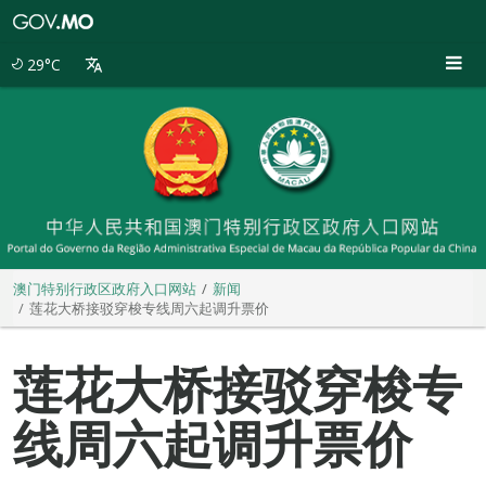
澳
门
特
29°C
别
行
政
区
政
府
入
口
网
站
澳门特别行政区政府入口网站
新闻
莲花大桥接驳穿梭专线周六起调升票价
莲花大桥接驳穿梭专
线周六起调升票价