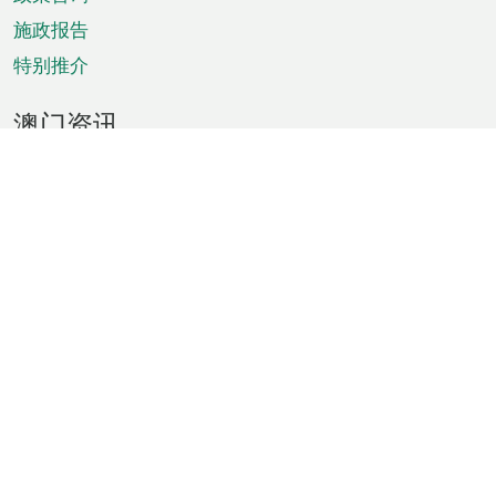
施政报告
特别推介
澳门资讯
天气
交通
公众假期
文娱康体
城市资讯
澳门便览
统计数字
公布告示
新闻