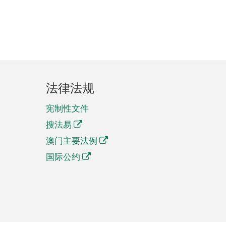
法律法规
宪制性文件
搜法易
澳门主要法例
国际公约