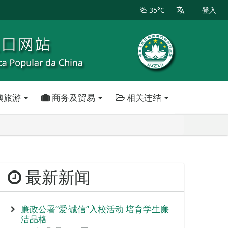
35°C
登入
澳旅游
商务及贸易
相关连结
最新新闻
廉政公署“爱‧诚信”入校活动 培育学生廉
洁品格