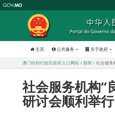
澳
门
特
别
行
政
区
政
府
入
口
网
站
主页
公共服务
关于政府
澳门特别行政区政府入口网站
新闻
社会服务
社会服务机构“
研讨会顺利举行