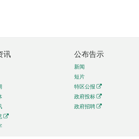
资讯
公布告示
新闻
短片
期
特区公报
体
政府投标
讯
政府招聘
览
字