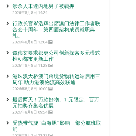
涉杀人未遂内地男子被羁押
2026年8月8日 14:24
行政长官岑浩辉出席澳门法律工作者联
合会十周年 – 第四届架构成员就职典
礼。
2026年8月8日 12:04
谭伟文要求都更公司创新探索多元模式
推动都市更新工作
2026年8月8日 11:28
港珠澳大桥澳门跨境货物转运站启用三
周年 助力港澳物流高效联通
2026年8月8日 10:00
最后两天！万款好物、1 元限定、百万
元抽奖齐集名优展
2026年8月8日 09:54
受热带气旋 “白海豚” 影响 部分航班取
消
2026年8月7日 22:27