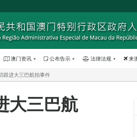
澳门资讯
公布告示
法律法规
来
切跟进大三巴航拍事件
进大三巴航