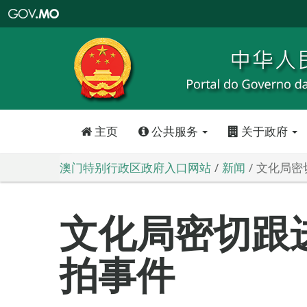
澳
门
特
别
行
政
区
政
府
入
口
网
站
主页
公共服务
关于政府
澳门特别行政区政府入口网站
新闻
文化局密
文化局密切跟
拍事件