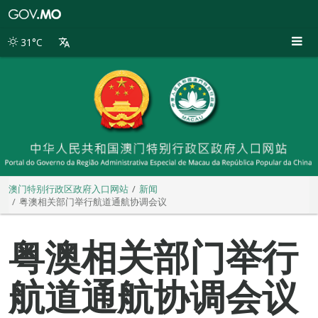
澳
门
特
31°C
别
行
政
区
政
府
入
口
网
站
澳门特别行政区政府入口网站
新闻
粤澳相关部门举行航道通航协调会议
粤澳相关部门举行
航道通航协调会议