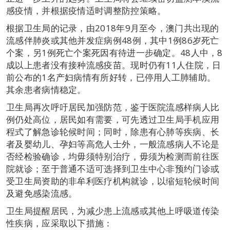
感疫情，并根据疫情适时调整防控策略。
根据卫生局的记录，由2018年9月至今，澳门共出现的
流感伴肺炎或其他并发症病例48例，其中1例86岁死亡
个案，另1例死亡个案死因有待进一步确定。48人中，8
成以上患者没有接种流感疫苗。现时仍有11人住院，日
前公布的1名产妇病情有所好转，已停用人工肺辅助。
其余患者病情稳定。
卫生局再次呼吁居民加强防范，鉴于医院流感样病人比
例仍处高位，居民如有需要，可先透过卫生局手机应用
程式了解急诊轮候时间；同时，除患有心肺等疾病、长
者及婴幼儿、孕妇等高危人士外，一般流感病人不论是
否经检验确诊，均毋须特别治疗，毋须为检测而前往医
院就诊；至于普通不适可选择到卫生中心非预约门诊或
受卫生局资助的非牟利医疗机构就诊，以缩短轮候时间
及避免感染流感。
卫生局提醒居民，为减少患上流感或其他上呼吸道传染
性疾病，应采取以下措施：