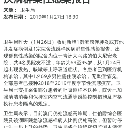
来源：
卫生局
发布日期：
2019年1月27日 18:30
卫生局昨天（1月26日）收到新增1例流感伴肺炎或其他
并发症病例及1宗院舍流感样疾病群集性感染报告。出
现群集性感染的院舍为位于青洲大马路的伯大尼安老
院，共4名男院友不适，年龄为63至95岁，从1月24日
起出现发热、咳嗽等上呼吸道症状。各患者已到医疗机
构诊治，其中1名69岁男性需住院诊治，无重症情况。
全部患者已接种2018至2019年度季节性流感疫苗。卫
生局已安排采集部分患者的呼吸道样本送检，院舍已加
强清洁消毒和保持室内空气流通等感染控制措施及严格
执行患者隔离的规定。
卫生局表示，目前澳门仍处流感高峰期，仁伯爵综合医
院及镜湖医院急诊流感样病人比例仍处高位，但暂时停
止进一步上升的趋势。卫生局将会继续密切监测本澳流