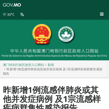
澳
门
特
30°C
别
行
政
区
政
府
入
口
网
站
澳门特别行政区政府入口网站
新闻
昨新增1例流感伴肺炎或其他并发症病例 及1宗流感样疾病群集性感染
报告
昨新增1例流感伴肺炎或其
他并发症病例 及1宗流感样
疾病群集性感染报告