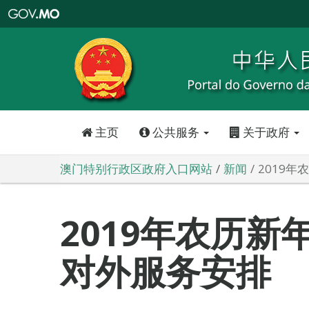
澳
门
特
别
行
政
区
政
府
入
口
网
站
主页
公共服务
关于政府
澳门特别行政区政府入口网站
新闻
2019
2019年农历新
对外服务安排