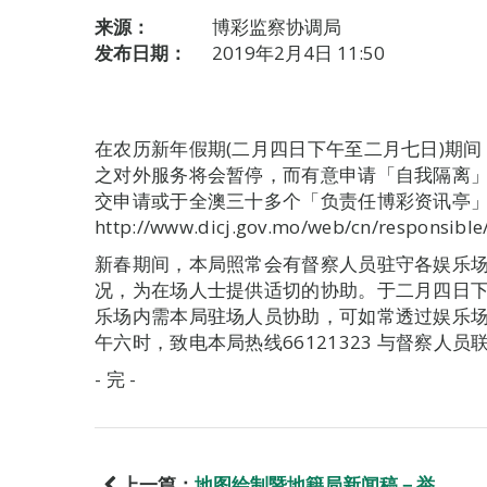
来源：
博彩监察协调局
发布日期：
2019年2月4日 11:50
在农历新年假期(二月四日下午至二月七日)期
之对外服务将会暂停，而有意申请「自我隔离
交申请或于全澳三十多个「负责任博彩资讯亭
http://www.dicj.gov.mo/web/cn/responsible
新春期间，本局照常会有督察人员驻守各娱乐
况，为在场人士提供适切的协助。于二月四日
乐场内需本局驻场人员协助，可如常透过娱乐
午六时，致电本局热线66121323 与督察人员
- 完 -
上一篇：
地图绘制暨地籍局新闻稿－举