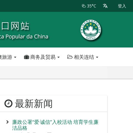
35°C
登入
澳旅游
商务及贸易
相关连结
最新新闻
廉政公署“爱‧诚信”入校活动 培育学生廉
洁品格