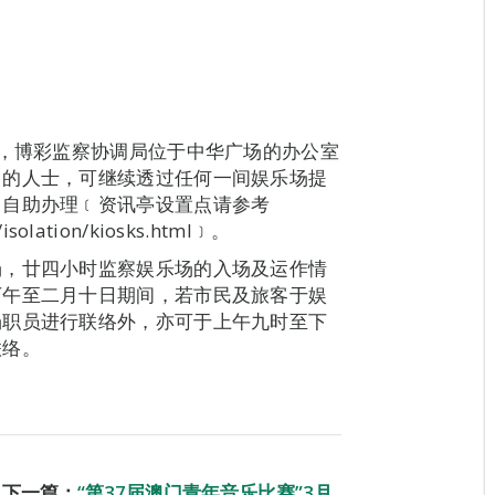
间，博彩监察协调局位于中华广场的办公室
」的人士，可继续透过任何一间娱乐场提
」自助办理﹝资讯亭设置点请参考
/isolation/kiosks.html﹞。
场，廿四小时监察娱乐场的入场及运作情
下午至二月十日期间，若市民及旅客于娱
场职员进行联络外，亦可于上午九时至下
联络。
下一篇：
“第37届澳门青年音乐比赛”3月