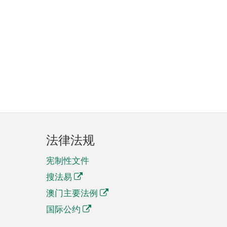
法律法规
宪制性文件
搜法易
澳门主要法例
国际公约