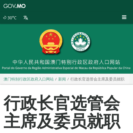
澳
门
特
30°C
别
行
政
区
政
府
入
口
网
站
澳门特别行政区政府入口网站
新闻
行政长官选管会主席及委员就职
行政长官选管会
主席及委员就职