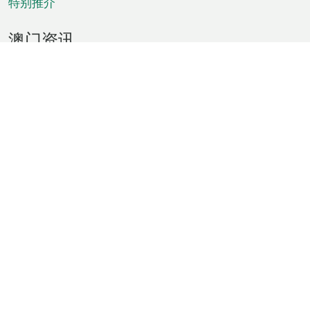
特别推介
澳门资讯
天气
交通
公众假期
文娱康体
城市资讯
澳门便览
统计数字
公布告示
新闻
短片
特区公报