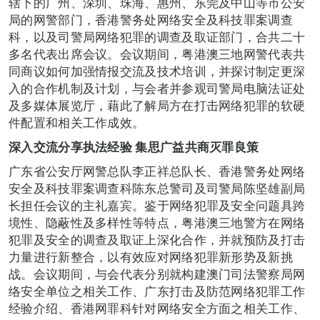
辖下的广州、深圳、珠海、惠州、东莞及中山等市公安
局的网警部门，香港警务处网络安全及科技罪案调查
科，以及司警局网络犯罪的调查及取证部门，合共二十
多名代表出席会议。会议期间，粤港澳三地网警代表共
同商议如何加强情报交流及技术培训，并探讨制定更深
入的合作机制及计划，与会者并参观司警局电脑法证处
及多媒体展览厅，藉此了解局方在打击网络犯罪的软硬
件配置和相关工作成效。
深入交流分享执法经验 集思广益共商灭罪良策
广东省公安厅网警总队李正祥总队长、香港警务处网络
安全及科技罪案调查科陈东总警司及司警局陈坚雄副局
长担任会议的主礼嘉宾。鉴于网络犯罪及安全问题具跨
境性、隐蔽性及多样性等特点，粤港澳三地警方在网络
犯罪及安全的调查及取证上深化合作，并就预防及打击
力量进行新整合，以有效应对网络犯罪新形势及新挑
战。会议期间，与会代表分别就构建澳门司法警察局网
络安全单位之相关工作、广东打击及防范网络犯罪工作
经验介绍、香港网罪科针对网络安全方面之相关工作、