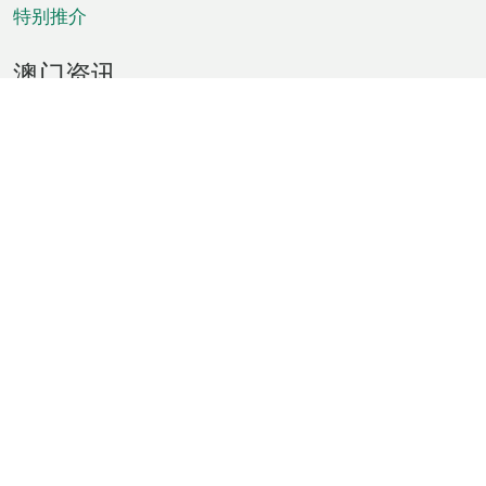
特别推介
澳门资讯
天气
交通
公众假期
文娱康体
城市资讯
澳门便览
统计数字
公布告示
新闻
短片