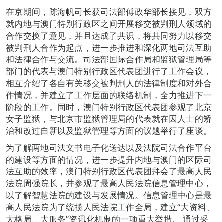
在京期间，陈海帆司长获司法部傅政华部长接见，双方
就内地与澳门特别行政区之间开展移交被判刑人领域的
合作交换了意见，并且达成了共识，将共同努力以移交
被判刑人合作为起点，进一步推进和深化两地司法互助
和法律合作与交流。司法部国际合作局和监狱管理局等
部门的代表与澳门特别行政区代表团进行了工作会议，
相互介绍了各自有关移交被判刑人的法律制度和对外合
作情况，并建立了工作层面的联络机制，全力推进下一
阶段的工作。同时，澳门特别行政区代表团参观了北京
女子监狱，与北京市监狱管理局的代表就在囚人士的矫
治和改过自新以及监狱管理等方面的议题举行了座谈。
为了解两地司法文书电子化送达以及法院司法合作平台
的建设等方面的情况，进一步提升内地与澳门的区际司
法互助的效率，澳门特别行政区代表团拜会了最高人民
法院周强院长，并参观了最高人民法院信息管理中心，
以了解智慧法院的建设与发展情况。信息管理中心是最
高人民法院为了统揽人民法院工作全局，建立“大资料、
大格局、大服务”资讯化机制的一项重大举措。 通过采