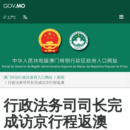
澳
门
特
27°C
别
行
政
区
政
府
入
口
网
站
澳门特别行政区政府入口网站
新闻
行政法务司司长完成访京行程返澳
行政法务司司长完
成访京行程返澳