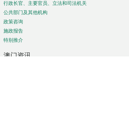
菜
行政长官、主要官员、立法和司法机关
单
公共部门及其他机构
政策咨询
施政报告
特别推介
澳门资讯
天气
交通
公众假期
文娱康体
城市资讯
澳门便览
统计数字