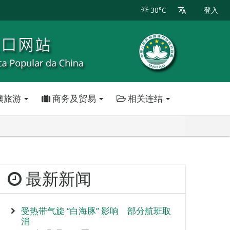
30°C
登入
澳旅游
商务及贸易
相关连结
最新新闻
受热带气旋 “白海豚” 影响 部分航班取
消