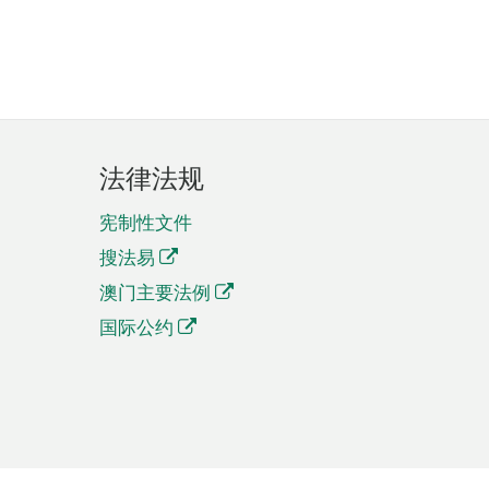
法律法规
宪制性文件
搜法易
澳门主要法例
国际公约