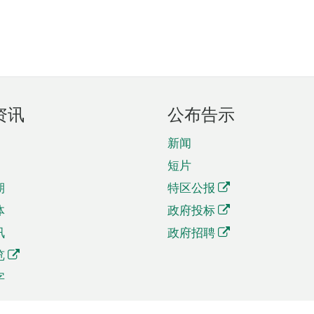
资讯
公布告示
新闻
短片
期
特区公报
体
政府投标
讯
政府招聘
览
字