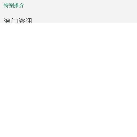
特别推介
澳门资讯
天气
交通
公众假期
文娱康体
城市资讯
澳门便览
统计数字
公布告示
新闻
短片