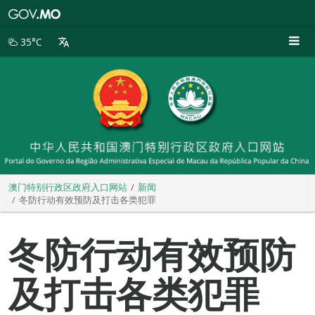
澳
门
特
35°C
别
行
政
区
政
府
入
口
网
站
澳门特别行政区政府入口网站
新闻
冬防行动有效预防及打击各类犯罪
冬防行动有效预防
及打击各类犯罪