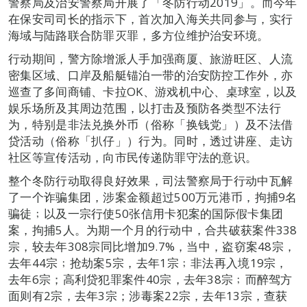
警察局及治安警察局开展了「冬防行动2019」。而今年
在保安司司长的指示下，首次加入海关共同参与，实行
海域与陆路联合防罪灭罪，多方位维护治安环境。
行动期间，警方除增派人手加强商厦、旅游旺区、人流
密集区域、口岸及船艇锚泊一带的治安防控工作外，亦
巡查了多间商铺、卡拉OK、游戏机中心、桌球室，以及
娱乐场所及其周边范围，以打击及预防各类型不法行
为，特别是非法兑换外币（俗称「换钱党」）及不法借
贷活动（俗称「扒仔」）行为。同时，透过讲座、走访
社区等宣传活动，向市民传递防罪守法的意识。
整个冬防行动取得良好效果，司法警察局于行动中瓦解
了一个诈骗集团，涉案金额超过500万元港币，拘捕9名
骗徒﹔以及一宗行使50张信用卡犯案的国际假卡集团
案，拘捕5人。为期一个月的行动中，合共破获案件338
宗，较去年308宗同比增加9.7%，当中，盗窃案48宗，
去年44宗﹔抢劫案5宗，去年1宗﹔非法再入境19宗，
去年6宗；高利贷犯罪案件40宗，去年38宗﹔而醉驾方
面则有2宗，去年3宗；涉毒案22宗，去年13宗，查获