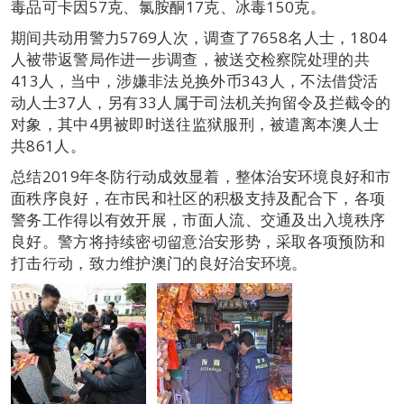
毒品可卡因57克、氯胺酮17克、冰毒150克。
期间共动用警力5769人次，调查了7658名人士，1804
人被带返警局作进一步调查，被送交检察院处理的共
413人，当中，涉嫌非法兑换外币343人，不法借贷活
动人士37人，另有33人属于司法机关拘留令及拦截令的
对象，其中4男被即时送往监狱服刑，被遣离本澳人士
共861人。
总结2019年冬防行动成效显着，整体治安环境良好和市
面秩序良好，在市民和社区的积极支持及配合下，各项
警务工作得以有效开展，市面人流、交通及出入境秩序
良好。警方将持续密切留意治安形势，采取各项预防和
打击行动，致力维护澳门的良好治安环境。